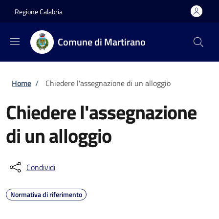
Salta al contenuto principale
Skip to footer content
Regione Calabria
Comune di Martirano
Briciole di pane
Home
/
Chiedere l'assegnazione di un alloggio
Chiedere l'assegnazione
di un alloggio
Condividi
Normativa di riferimento