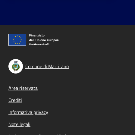
Comune di Martirano
Footer menu
Area riservata
Crediti
Informativa privacy
Note legali