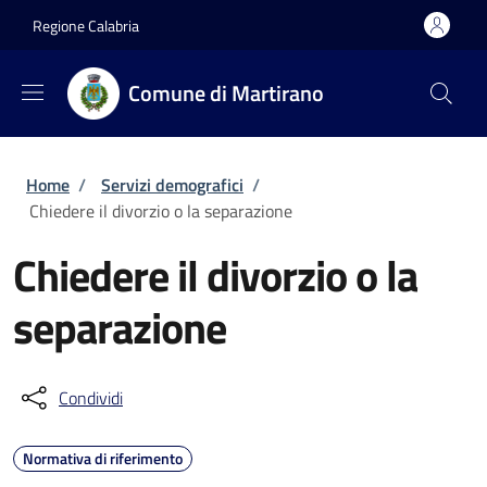
Salta al contenuto principale
Skip to footer content
Regione Calabria
Comune di Martirano
Briciole di pane
Home
/
Servizi demografici
/
Chiedere il divorzio o la separazione
Chiedere il divorzio o la
separazione
Condividi
Normativa di riferimento