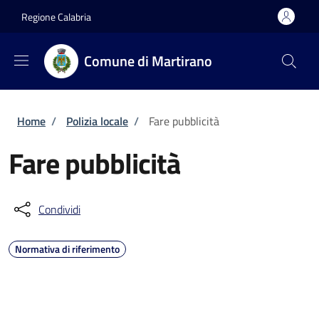
Salta al contenuto principale
Skip to footer content
Regione Calabria
Comune di Martirano
Briciole di pane
Home
/
Polizia locale
/
Fare pubblicità
Fare pubblicità
Condividi
Normativa di riferimento