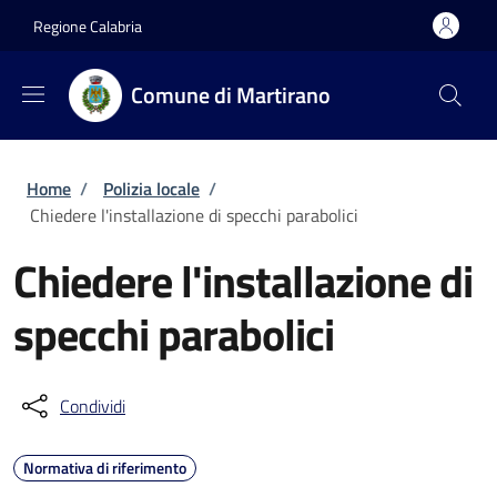
Salta al contenuto principale
Skip to footer content
Regione Calabria
Comune di Martirano
Briciole di pane
Home
/
Polizia locale
/
Chiedere l'installazione di specchi parabolici
Chiedere l'installazione di
specchi parabolici
Condividi
Normativa di riferimento