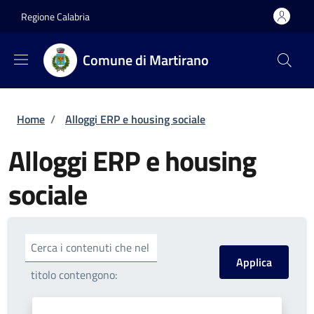
Salta al contenuto principale
Skip to footer content
Regione Calabria
Comune di Martirano
Briciole di pane
Home
/
Alloggi ERP e housing sociale
Alloggi ERP e housing
sociale
Cerca i contenuti che nel
titolo contengono: