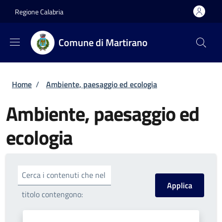
Salta al contenuto principale
Skip to footer content
Regione Calabria
Comune di Martirano
Briciole di pane
Home
/
Ambiente, paesaggio ed ecologia
Ambiente, paesaggio ed
ecologia
Cerca i contenuti che nel
titolo contengono: