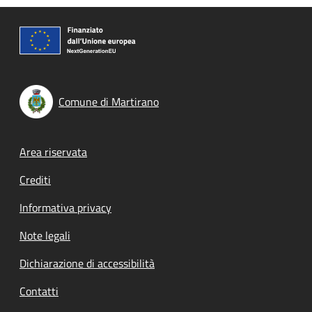
Comune di Martirano
Footer menu
Area riservata
Crediti
Informativa privacy
Note legali
Dichiarazione di accessibilità
Contatti