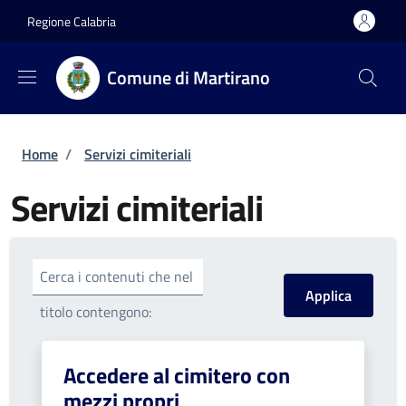
Salta al contenuto principale
Skip to footer content
Regione Calabria
Comune di Martirano
Briciole di pane
Home
/
Servizi cimiteriali
Servizi cimiteriali
Cerca i contenuti che nel
titolo contengono:
Accedere al cimitero con
mezzi propri