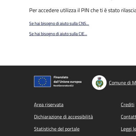
Per accedere utilizza il PIN che ti è stato rilasci
Se hai bisogno di aiuto sulla CNS...
Se hai bisogno di aiuto sulla CIE...
Comune di M
Footer menu
Area riservata
Crediti
Dichiarazione di accessibilità
Contatt
Statistiche del portale
Leggi l