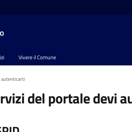
no
izi
Vivere il Comune
i autenticarti
rvizi del portale devi a
SPID