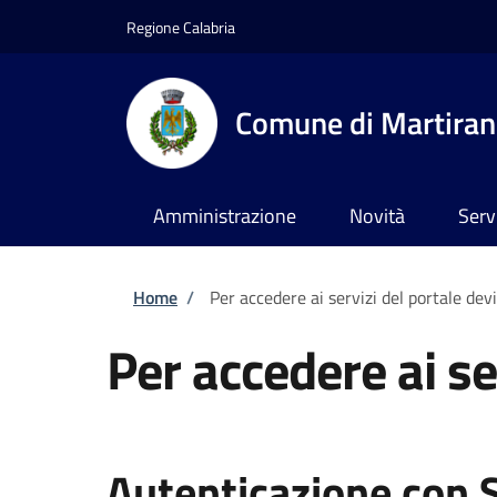
Salta al contenuto principale
Skip to footer content
Regione Calabria
Comune di Martira
Amministrazione
Novità
Serv
Briciole di pane
Home
/
Per accedere ai servizi del portale dev
Per accedere ai se
Autenticazione con 