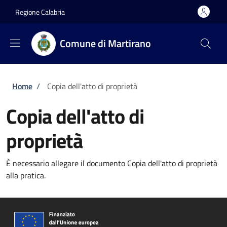
Salta al contenuto principale
Skip to footer content
Regione Calabria
Comune di Martirano
Briciole di pane
Home
/
Copia dell'atto di proprietà
Copia dell'atto di
proprietà
È necessario allegare il documento Copia dell'atto di proprietà
alla pratica.