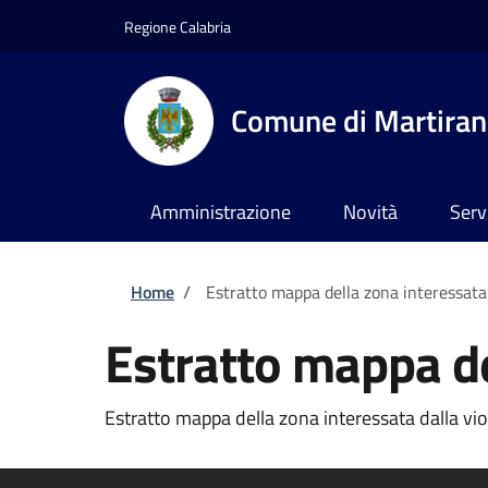
Salta al contenuto principale
Skip to footer content
Regione Calabria
Comune di Martira
Amministrazione
Novità
Serv
Briciole di pane
Home
/
Estratto mappa della zona interessata 
Estratto mappa de
Estratto mappa della zona interessata dalla vio