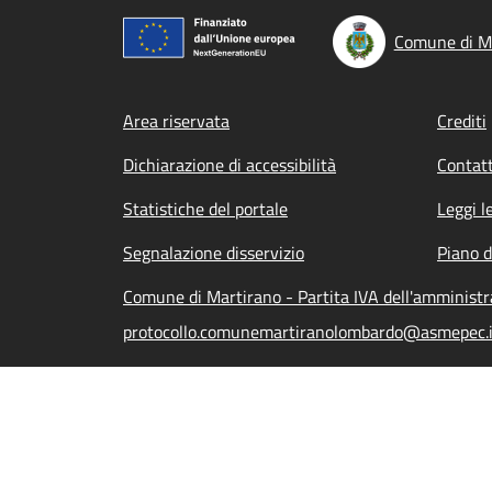
Comune di M
Footer menu
Area riservata
Crediti
Dichiarazione di accessibilità
Contatt
Statistiche del portale
Leggi l
Segnalazione disservizio
Piano d
Comune di Martirano - Partita IVA dell'amminist
protocollo.comunemartiranolombardo@asmepec.i