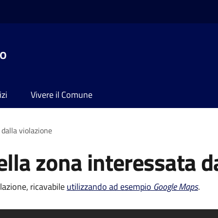
no
izi
Vivere il Comune
dalla violazione
lla zona interessata da
lazione, ricavabile
utilizzando ad esempio
Google Maps
.