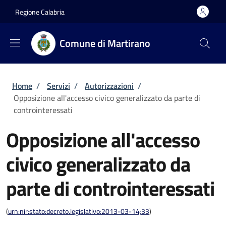
Salta al contenuto principale
Skip to footer content
Regione Calabria
Comune di Martirano
Briciole di pane
Home
/
Servizi
/
Autorizzazioni
/
Opposizione all'accesso civico generalizzato da parte di
controinteressati
Opposizione all'accesso
civico generalizzato da
parte di controinteressati
(
urn:nir:stato:decreto.legislativo:2013-03-14;33
)