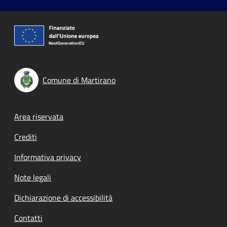
Comune di Martirano
Footer menu
Area riservata
Crediti
Informativa privacy
Note legali
Dichiarazione di accessibilità
Contatti