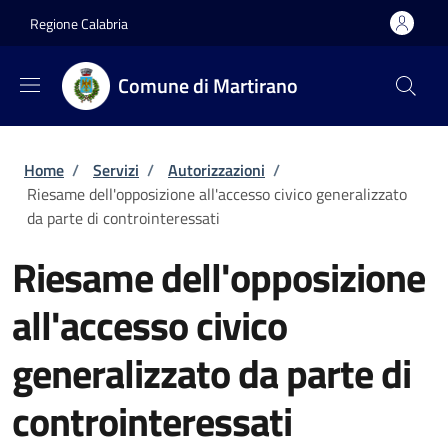
Salta al contenuto principale
Skip to footer content
Regione Calabria
Comune di Martirano
Briciole di pane
Home
/
Servizi
/
Autorizzazioni
/
Riesame dell'opposizione all'accesso civico generalizzato
da parte di controinteressati
Riesame dell'opposizione
all'accesso civico
generalizzato da parte di
controinteressati