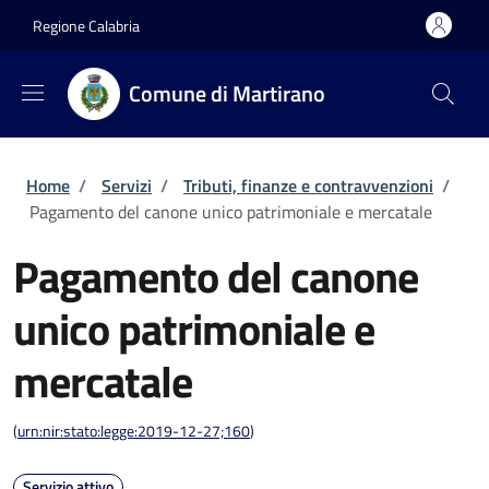
Salta al contenuto principale
Skip to footer content
Regione Calabria
Comune di Martirano
Briciole di pane
Home
/
Servizi
/
Tributi, finanze e contravvenzioni
/
Pagamento del canone unico patrimoniale e mercatale
Pagamento del canone
unico patrimoniale e
mercatale
(
urn:nir:stato:legge:2019-12-27;160
)
Servizio attivo