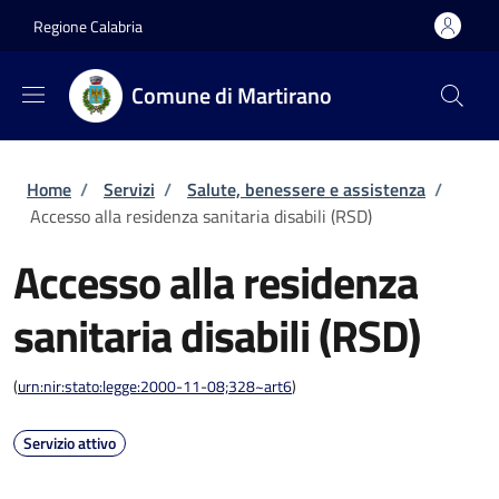
Salta al contenuto principale
Skip to footer content
Regione Calabria
Comune di Martirano
Briciole di pane
Home
/
Servizi
/
Salute, benessere e assistenza
/
Accesso alla residenza sanitaria disabili (RSD)
Accesso alla residenza
sanitaria disabili (RSD)
(
urn:nir:stato:legge:2000-11-08;328~art6
)
Servizio attivo