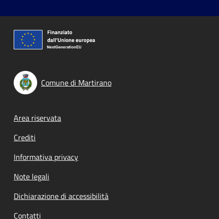
Comune di Martirano
Footer menu
Area riservata
Crediti
Informativa privacy
Note legali
Dichiarazione di accessibilità
Contatti