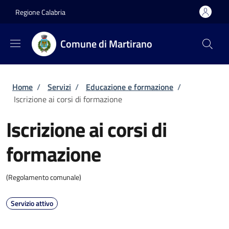
Salta al contenuto principale
Skip to footer content
Regione Calabria
Comune di Martirano
Briciole di pane
Home
/
Servizi
/
Educazione e formazione
/
Iscrizione ai corsi di formazione
Iscrizione ai corsi di
formazione
(Regolamento comunale)
Servizio attivo