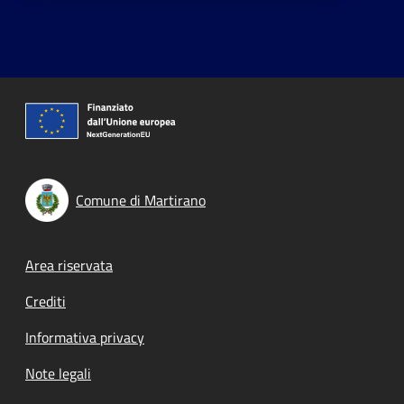
Comune di Martirano
Footer menu
Area riservata
Crediti
Informativa privacy
Note legali