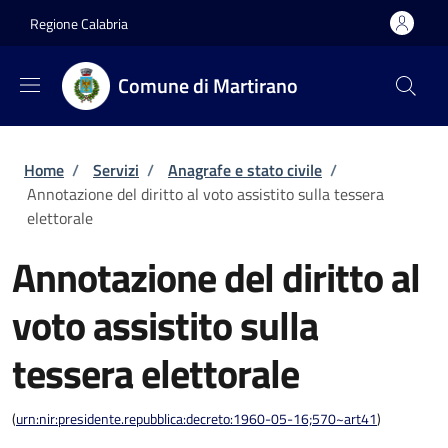
Salta al contenuto principale
Skip to footer content
Regione Calabria
Comune di Martirano
Briciole di pane
Home
/
Servizi
/
Anagrafe e stato civile
/
Annotazione del diritto al voto assistito sulla tessera
elettorale
Annotazione del diritto al
voto assistito sulla
tessera elettorale
(
urn:nir:presidente.repubblica:decreto:1960-05-16;570~art41
)