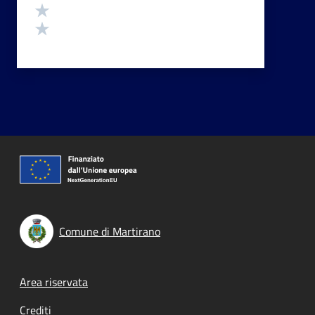
Valuta 2 stelle su 5
Valuta 1 stelle su 5
Comune di Martirano
Footer menu
Area riservata
Crediti