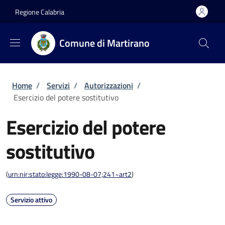
Salta al contenuto principale
Skip to footer content
Regione Calabria
Comune di Martirano
Briciole di pane
Home
/
Servizi
/
Autorizzazioni
/
Esercizio del potere sostitutivo
Esercizio del potere
sostitutivo
(
urn:nir:stato:legge:1990-08-07;241~art2
)
Servizio attivo