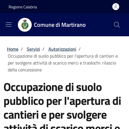
Salta al contenuto principale
Skip to footer content
Regione Calabria
Comune di Martirano
Briciole di pane
Home
/
Servizi
/
Autorizzazioni
/
Occupazione di suolo pubblico per l'apertura di cantieri e
per svolgere attività di scarico merci e traslochi: rilascio
della concessione
Occupazione di suolo
pubblico per l'apertura di
cantieri e per svolgere
attività di scarico merci e