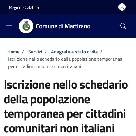
Salta al contenuto principale
Skip to footer content
Regione Calabria
Comune di Martirano
Briciole di pane
Home
/
Servizi
/
Anagrafe e stato civile
/
Iscrizione nello schedario della popolazione temporanea
per cittadini comunitari non italiani
Iscrizione nello schedario
della popolazione
temporanea per cittadini
comunitari non italiani