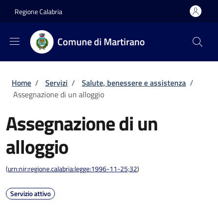
Salta al contenuto principale
Skip to footer content
Regione Calabria
Comune di Martirano
Briciole di pane
Home
/
Servizi
/
Salute, benessere e assistenza
/
Assegnazione di un alloggio
Assegnazione di un
alloggio
(
urn:nir:regione.calabria:legge:1996-11-25;32
)
Servizio attivo