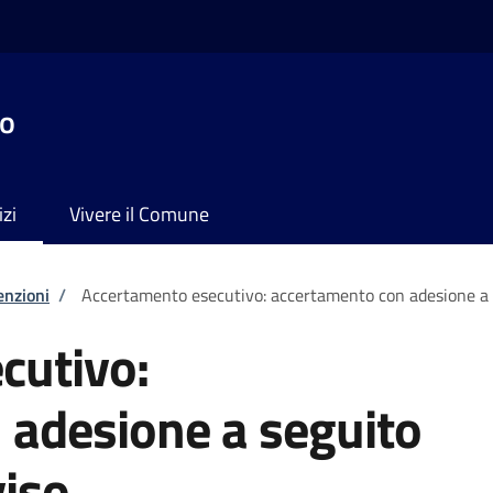
no
izi
Vivere il Comune
enzioni
/
Accertamento esecutivo: accertamento con adesione a se
cutivo:
 adesione a seguito
viso