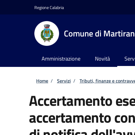
Salta al contenuto principale
Skip to footer content
Regione Calabria
Comune di Martira
Amministrazione
Novità
Serv
Briciole di pane
Home
/
Servizi
/
Tributi, finanze e contravv
Accertamento ese
accertamento con
di notifica dell'av