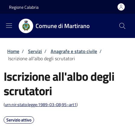
Salta al contenuto principale
Skip to footer content
Regione Calabria
Comune di Martirano
Briciole di pane
Home
/
Servizi
/
Anagrafe e stato civile
/
Iscrizione all'albo degli scrutatori
Iscrizione all'albo degli
scrutatori
(
urn:nir:stato:legge:1989-03-08;95~art1
)
Servizio attivo