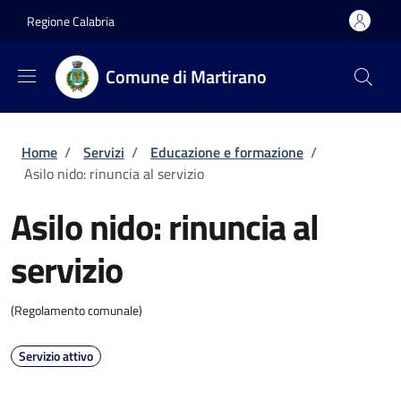
Salta al contenuto principale
Skip to footer content
Regione Calabria
Comune di Martirano
Briciole di pane
Home
/
Servizi
/
Educazione e formazione
/
Asilo nido: rinuncia al servizio
Asilo nido: rinuncia al
servizio
(Regolamento comunale)
Servizio attivo