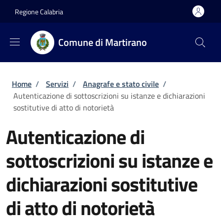
Salta al contenuto principale
Skip to footer content
Regione Calabria
Comune di Martirano
Briciole di pane
Home
/
Servizi
/
Anagrafe e stato civile
/
Autenticazione di sottoscrizioni su istanze e dichiarazioni
sostitutive di atto di notorietà
Autenticazione di
sottoscrizioni su istanze e
dichiarazioni sostitutive
di atto di notorietà