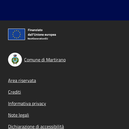
Comune di Martirano
Footer menu
Area riservata
Crediti
Informativa privacy
Note legali
Dichiarazione di accessibilità