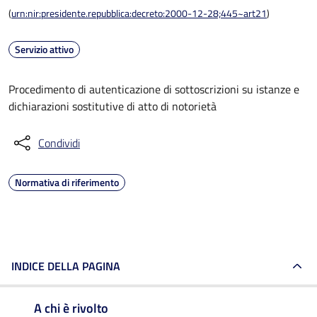
(
urn:nir:presidente.repubblica:decreto:2000-12-28;445~art21
)
Servizio attivo
Procedimento di autenticazione di sottoscrizioni su istanze e
dichiarazioni sostitutive di atto di notorietà
Condividi
Normativa di riferimento
INDICE DELLA PAGINA
A chi è rivolto