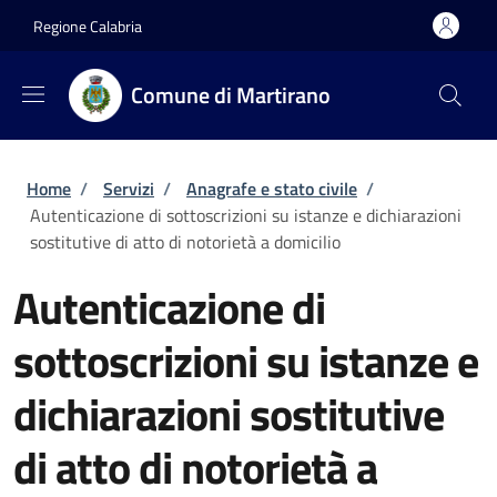
Salta al contenuto principale
Skip to footer content
Regione Calabria
Comune di Martirano
Briciole di pane
Home
/
Servizi
/
Anagrafe e stato civile
/
Autenticazione di sottoscrizioni su istanze e dichiarazioni
sostitutive di atto di notorietà a domicilio
Autenticazione di
sottoscrizioni su istanze e
dichiarazioni sostitutive
di atto di notorietà a