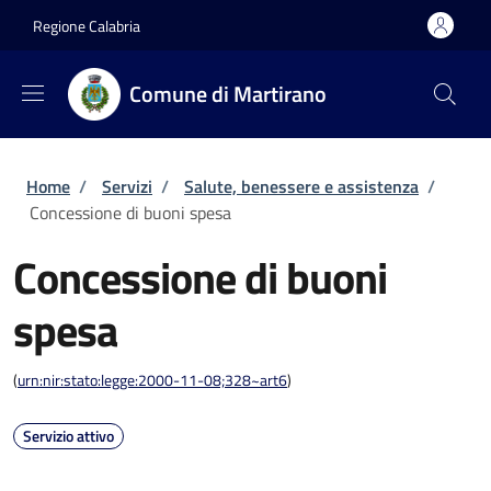
Salta al contenuto principale
Skip to footer content
Regione Calabria
Comune di Martirano
Briciole di pane
Home
/
Servizi
/
Salute, benessere e assistenza
/
Concessione di buoni spesa
Concessione di buoni
spesa
(
urn:nir:stato:legge:2000-11-08;328~art6
)
Servizio attivo