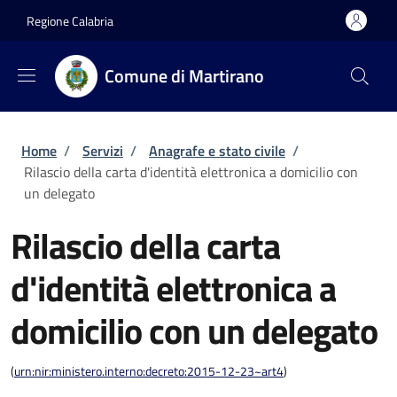
Salta al contenuto principale
Skip to footer content
Regione Calabria
Comune di Martirano
Briciole di pane
Home
/
Servizi
/
Anagrafe e stato civile
/
Rilascio della carta d'identità elettronica a domicilio con
un delegato
Rilascio della carta
d'identità elettronica a
domicilio con un delegato
(
urn:nir:ministero.interno:decreto:2015-12-23~art4
)