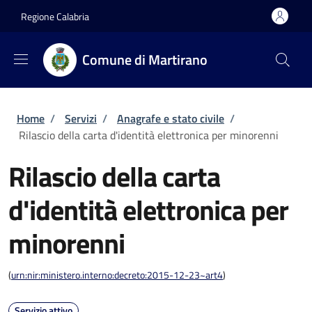
Salta al contenuto principale
Skip to footer content
Regione Calabria
Comune di Martirano
Briciole di pane
Home
/
Servizi
/
Anagrafe e stato civile
/
Rilascio della carta d'identità elettronica per minorenni
Rilascio della carta
d'identità elettronica per
minorenni
(
urn:nir:ministero.interno:decreto:2015-12-23~art4
)
Servizio attivo