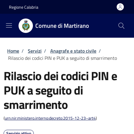
Salta al contenuto principale
Skip to footer content
Regione Calabria
Comune di Martirano
Briciole di pane
Home
/
Servizi
/
Anagrafe e stato civile
/
Rilascio dei codici PIN e PUK a seguito di smarrimento
Rilascio dei codici PIN e
PUK a seguito di
smarrimento
(
urn:nir:ministero.interno:decreto:2015-12-23~art4
)
Servizio attivo