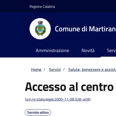
Salta al contenuto principale
Skip to footer content
Regione Calabria
Comune di Martira
Amministrazione
Novità
Serv
Briciole di pane
Home
/
Servizi
/
Salute, benessere e assis
Accesso al centro 
(
urn:nir:stato:legge:2000-11-08;328~art6
)
Servizio attivo