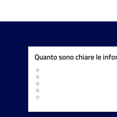
Quanto sono chiare le info
Valutazione
Valuta 5 stelle su 5
Valuta 4 stelle su 5
Valuta 3 stelle su 5
Valuta 2 stelle su 5
Valuta 1 stelle su 5