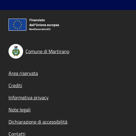
Comune di Martirano
Footer menu
Area riservata
Crediti
Informativa privacy
Note legali
Dichiarazione di accessibilità
Contatti