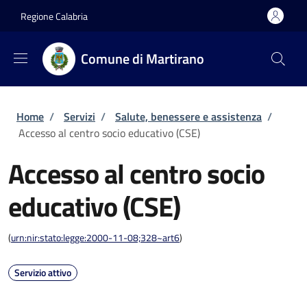
Salta al contenuto principale
Skip to footer content
Regione Calabria
Comune di Martirano
Briciole di pane
Home
/
Servizi
/
Salute, benessere e assistenza
/
Accesso al centro socio educativo (CSE)
Accesso al centro socio
educativo (CSE)
(
urn:nir:stato:legge:2000-11-08;328~art6
)
Servizio attivo