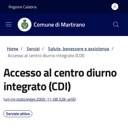
Salta al contenuto principale
Skip to footer content
Regione Calabria
Comune di Martirano
Briciole di pane
Home
/
Servizi
/
Salute, benessere e assistenza
/
Accesso al centro diurno integrato (CDI)
Accesso al centro diurno
integrato (CDI)
(
urn:nir:stato:legge:2000-11-08;328~art6
)
Servizio attivo