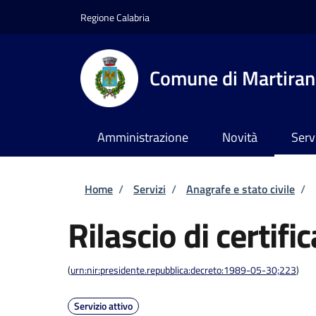
Salta al contenuto principale
Skip to footer content
Regione Calabria
Comune di Martira
Amministrazione
Novità
Serv
Briciole di pane
Home
/
Servizi
/
Anagrafe e stato civile
/
Rilascio di certific
(
urn:nir:presidente.repubblica:decreto:1989-05-30;223
)
Servizio attivo