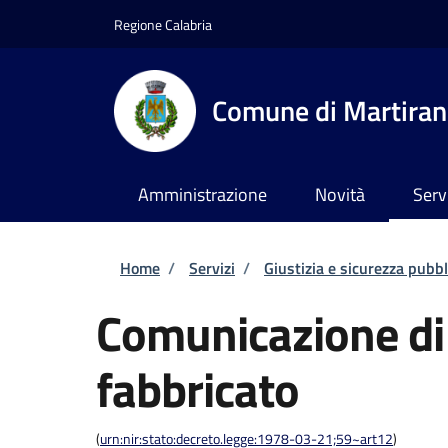
Salta al contenuto principale
Skip to footer content
Regione Calabria
Comune di Martira
Amministrazione
Novità
Serv
Briciole di pane
Home
/
Servizi
/
Giustizia e sicurezza pubbl
Comunicazione di 
fabbricato
(
urn:nir:stato:decreto.legge:1978-03-21;59~art12
)