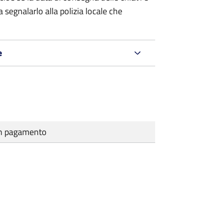
 segnalarlo alla polizia locale che
e
cun pagamento