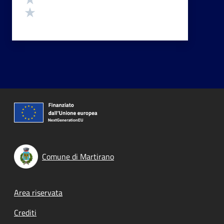
Valuta 1 stelle su 5
Comune di Martirano
Footer menu
Area riservata
Crediti