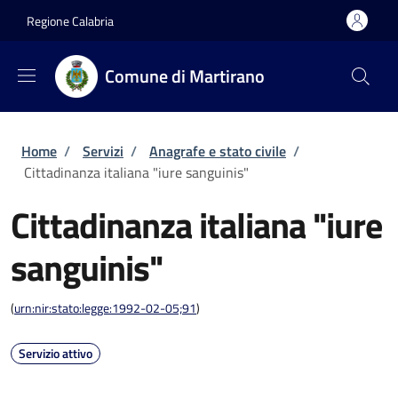
Salta al contenuto principale
Skip to footer content
Regione Calabria
Comune di Martirano
Briciole di pane
Home
/
Servizi
/
Anagrafe e stato civile
/
Cittadinanza italiana "iure sanguinis"
Cittadinanza italiana "iure
sanguinis"
(
urn:nir:stato:legge:1992-02-05;91
)
Servizio attivo