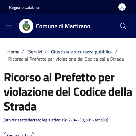
Salta al contenuto principale
Skip to footer content
Regione Calabria
Comune di Martirano
Briciole di pane
Home
/
Servizi
/
Giustizia e sicurezza pubblica
/
Ricorso al Prefetto per violazione del Codice della Strada
Ricorso al Prefetto per
violazione del Codice della
Strada
(
urn:nir:stato:decreto.legislativo:1992-04-30;285~art203
)
Servizio attivo