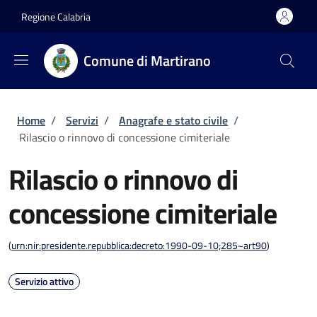
Salta al contenuto principale
Skip to footer content
Regione Calabria
Comune di Martirano
Briciole di pane
Home
/
Servizi
/
Anagrafe e stato civile
/
Rilascio o rinnovo di concessione cimiteriale
Rilascio o rinnovo di
concessione cimiteriale
(
urn:nir:presidente.repubblica:decreto:1990-09-10;285~art90
)
Servizio attivo