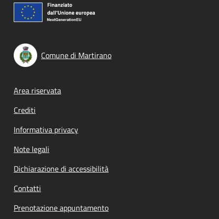
Comune di Martirano
Footer menu
Area riservata
Crediti
Informativa privacy
Note legali
Dichiarazione di accessibilità
Contatti
Prenotazione appuntamento