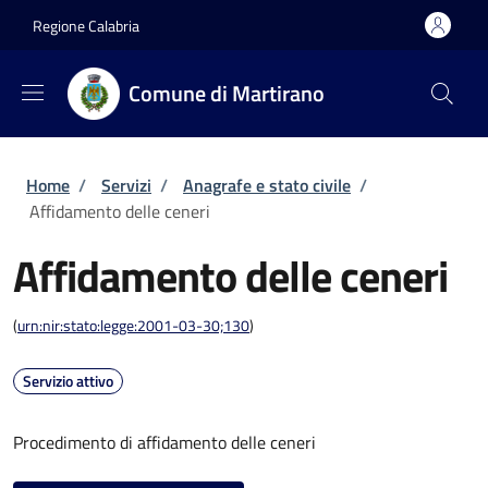
Salta al contenuto principale
Skip to footer content
Regione Calabria
Comune di Martirano
Briciole di pane
Home
/
Servizi
/
Anagrafe e stato civile
/
Affidamento delle ceneri
Affidamento delle ceneri
(
urn:nir:stato:legge:2001-03-30;130
)
Servizio attivo
Procedimento di affidamento delle ceneri