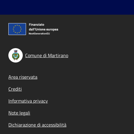
Comune di Martirano
Footer menu
Area riservata
Crediti
Informativa privacy
Note legali
Dichiarazione di accessibilità