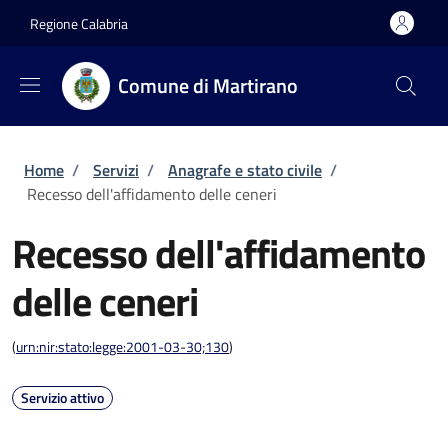
Salta al contenuto principale
Skip to footer content
Regione Calabria
Comune di Martirano
Briciole di pane
Home
/
Servizi
/
Anagrafe e stato civile
/
Recesso dell'affidamento delle ceneri
Recesso dell'affidamento
delle ceneri
(
urn:nir:stato:legge:2001-03-30;130
)
Servizio attivo