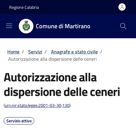
Salta al contenuto principale
Skip to footer content
Regione Calabria
Comune di Martirano
Briciole di pane
Home
/
Servizi
/
Anagrafe e stato civile
/
Autorizzazione alla dispersione delle ceneri
Autorizzazione alla
dispersione delle ceneri
(
urn:nir:stato:legge:2001-03-30;130
)
Servizio attivo