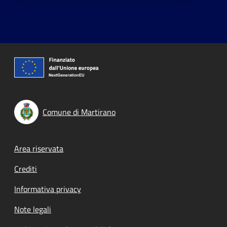
Comune di Martirano
Footer menu
Area riservata
Crediti
Informativa privacy
Note legali