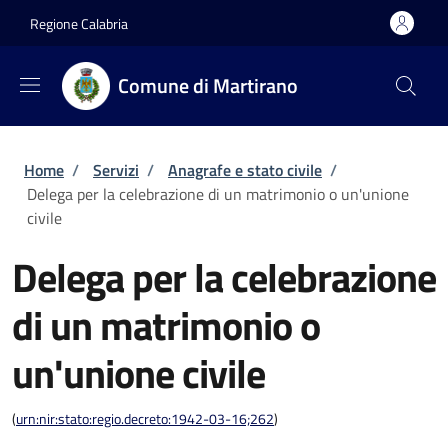
Salta al contenuto principale
Skip to footer content
Regione Calabria
Comune di Martirano
Briciole di pane
Home
/
Servizi
/
Anagrafe e stato civile
/
Delega per la celebrazione di un matrimonio o un'unione
civile
Delega per la celebrazione
di un matrimonio o
un'unione civile
(
urn:nir:stato:regio.decreto:1942-03-16;262
)