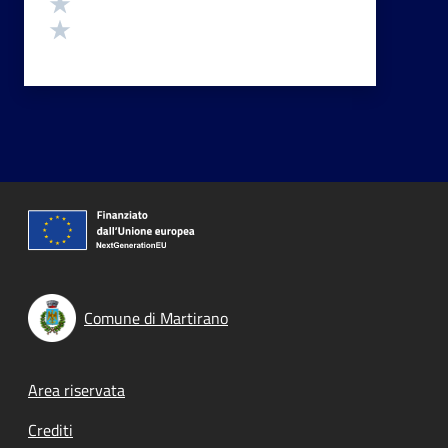
Valuta 2 stelle su 5
Valuta 1 stelle su 5
Comune di Martirano
Footer menu
Area riservata
Crediti