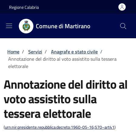
Salta al contenuto principale
Skip to footer content
Regione Calabria
Comune di Martirano
Briciole di pane
Home
/
Servizi
/
Anagrafe e stato civile
/
Annotazione del diritto al voto assistito sulla tessera
elettorale
Annotazione del diritto al
voto assistito sulla
tessera elettorale
(
urn:nir:presidente.repubblica:decreto:1960-05-16;570~art41
)