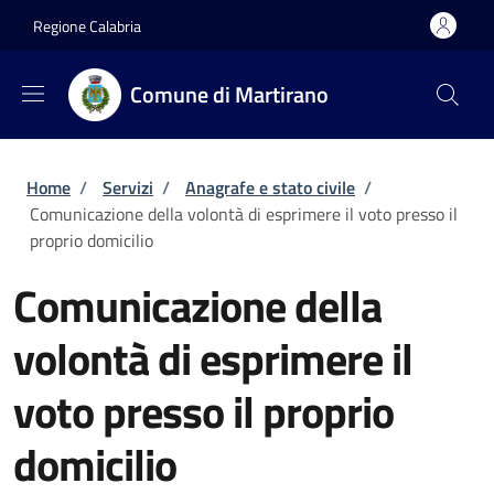
Salta al contenuto principale
Skip to footer content
Regione Calabria
Comune di Martirano
Briciole di pane
Home
/
Servizi
/
Anagrafe e stato civile
/
Comunicazione della volontà di esprimere il voto presso il
proprio domicilio
Comunicazione della
volontà di esprimere il
voto presso il proprio
domicilio