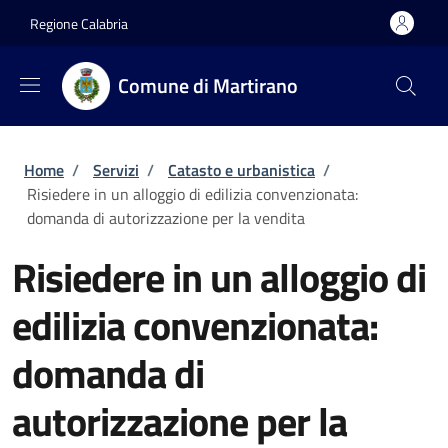
Salta al contenuto principale
Skip to footer content
Regione Calabria
Comune di Martirano
Briciole di pane
Home
/
Servizi
/
Catasto e urbanistica
/
Risiedere in un alloggio di edilizia convenzionata:
domanda di autorizzazione per la vendita
Risiedere in un alloggio di
edilizia convenzionata:
domanda di
autorizzazione per la