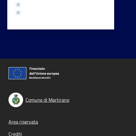
Valuta 2 stelle su 5
Valuta 1 stelle su 5
Comune di Martirano
Footer menu
Area riservata
Crediti