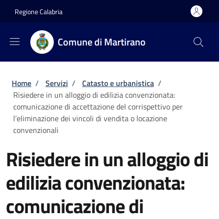
Salta al contenuto principale
Skip to footer content
Regione Calabria
Comune di Martirano
Briciole di pane
Home
/
Servizi
/
Catasto e urbanistica
/
Risiedere in un alloggio di edilizia convenzionata:
comunicazione di accettazione del corrispettivo per
l’eliminazione dei vincoli di vendita o locazione
convenzionali
Risiedere in un alloggio di
edilizia convenzionata:
comunicazione di