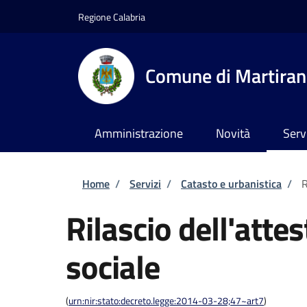
Salta al contenuto principale
Skip to footer content
Regione Calabria
Comune di Martira
Amministrazione
Novità
Serv
Briciole di pane
Home
/
Servizi
/
Catasto e urbanistica
/
R
Rilascio dell'atte
sociale
(
urn:nir:stato:decreto.legge:2014-03-28;47~art7
)