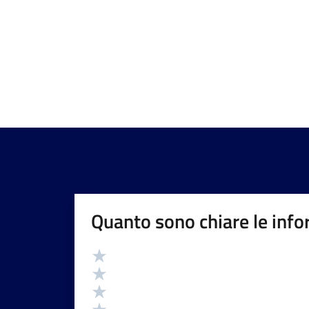
Quanto sono chiare le info
Valutazione
Valuta 5 stelle su 5
Valuta 4 stelle su 5
Valuta 3 stelle su 5
Valuta 2 stelle su 5