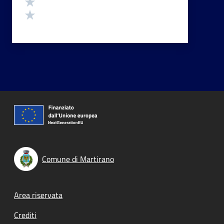
Valuta 2 stelle su 5
Valuta 1 stelle su 5
Comune di Martirano
Footer menu
Area riservata
Crediti