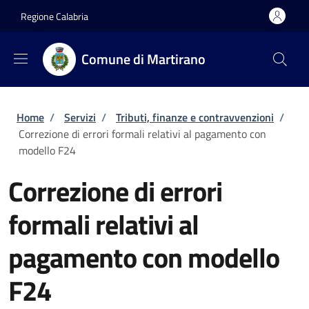
Salta al contenuto principale
Skip to footer content
Regione Calabria
Comune di Martirano
Briciole di pane
Home
/
Servizi
/
Tributi, finanze e contravvenzioni
/
Correzione di errori formali relativi al pagamento con
modello F24
Correzione di errori
formali relativi al
pagamento con modello
F24