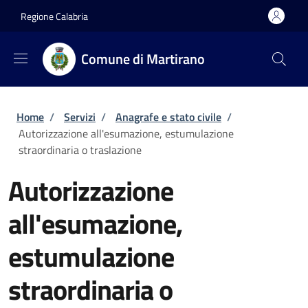
Salta al contenuto principale
Skip to footer content
Regione Calabria
Comune di Martirano
Briciole di pane
Home
/
Servizi
/
Anagrafe e stato civile
/
Autorizzazione all'esumazione, estumulazione
straordinaria o traslazione
Autorizzazione
all'esumazione,
estumulazione
straordinaria o