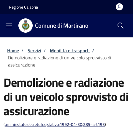
Salta al contenuto principale
Skip to footer content
Regione Calabria
Comune di Martirano
Briciole di pane
Home
/
Servizi
/
Mobilità e trasporti
/
Demolizione e radiazione di un veicolo sprovvisto di
assicurazione
Demolizione e radiazione
di un veicolo sprovvisto di
assicurazione
(
urn:nir:stato:decreto.legislativo:1992-04-30;285~art193
)